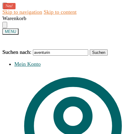
Neu!
Skip to navigation
Skip to content
Warenkorb
MENU
Suchen nach:
Suchen nach:
Suchen
Suchen
Mein Konto