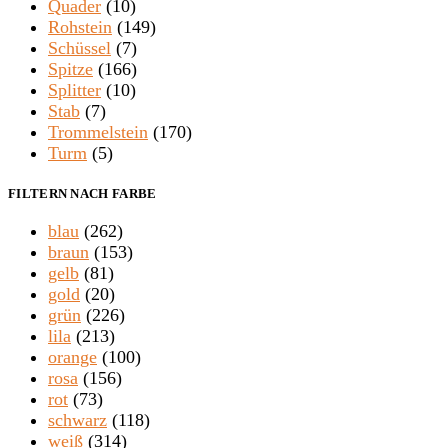
Quader
(10)
Rohstein
(149)
Schüssel
(7)
Spitze
(166)
Splitter
(10)
Stab
(7)
Trommelstein
(170)
Turm
(5)
FILTERN NACH FARBE
blau
(262)
braun
(153)
gelb
(81)
gold
(20)
grün
(226)
lila
(213)
orange
(100)
rosa
(156)
rot
(73)
schwarz
(118)
weiß
(314)