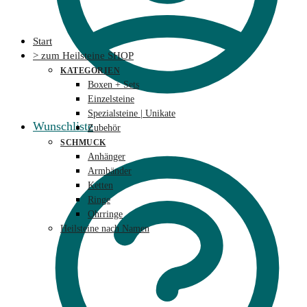
Start
> zum Heilsteine SHOP
KATEGORIEN
Boxen + Sets
Einzelsteine
Spezialsteine | Unikate
Wunschliste
Zubehör
SCHMUCK
Anhänger
Armbänder
Ketten
Ringe
Ohrringe
Heilsteine nach Namen