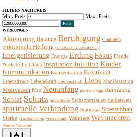
FILTERN NACH PREIS
Min. Preis
Max. Preis
Filter
WIRKUNGEN
Beruhigung
Aktivierung
Balance
Channeln
emotionale Heilung
emotionale Unterstützung
Erdung
Fokus
Energetisierung
Energie
Freude
Kinder
Inspiration
Intuition
Fülle
Glück
Friede
Kommunikation
Kreativität
Konzentration
Liebe
Lebenskraft
Manifestation
Lebensfreude
Leidenschaft
Neuanfang
Motivation
Reinigung
Mut
positive Energie
Schutz
Schlaf
Selbstwert
Selbstvertrauen
Selbstliebe
spirituelle Verbindung
Stressabbau
Stabilität
Weihnachten
Stärke
Wahrheit
Veränderung
Transformation
Weisheit
Wohlstand