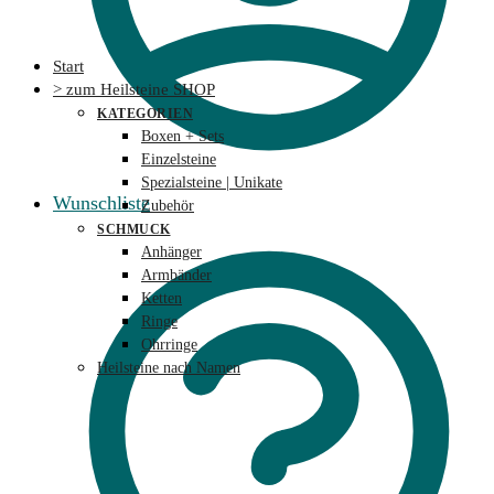
Start
> zum Heilsteine SHOP
KATEGORIEN
Boxen + Sets
Einzelsteine
Spezialsteine | Unikate
Wunschliste
Zubehör
SCHMUCK
Anhänger
Armbänder
Ketten
Ringe
Ohrringe
Heilsteine nach Namen