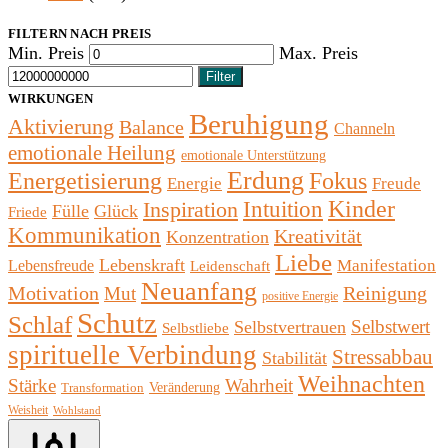
FILTERN NACH PREIS
Min. Preis
Max. Preis
Filter
WIRKUNGEN
Beruhigung
Aktivierung
Balance
Channeln
emotionale Heilung
emotionale Unterstützung
Erdung
Fokus
Energetisierung
Energie
Freude
Kinder
Inspiration
Intuition
Fülle
Glück
Friede
Kommunikation
Kreativität
Konzentration
Liebe
Lebenskraft
Manifestation
Lebensfreude
Leidenschaft
Neuanfang
Motivation
Reinigung
Mut
positive Energie
Schutz
Schlaf
Selbstwert
Selbstvertrauen
Selbstliebe
spirituelle Verbindung
Stressabbau
Stabilität
Weihnachten
Stärke
Wahrheit
Veränderung
Transformation
Weisheit
Wohlstand