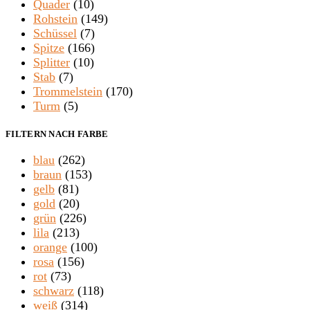
Quader
(10)
Rohstein
(149)
Schüssel
(7)
Spitze
(166)
Splitter
(10)
Stab
(7)
Trommelstein
(170)
Turm
(5)
FILTERN NACH FARBE
blau
(262)
braun
(153)
gelb
(81)
gold
(20)
grün
(226)
lila
(213)
orange
(100)
rosa
(156)
rot
(73)
schwarz
(118)
weiß
(314)