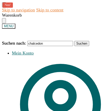
Neu!
Skip to navigation
Skip to content
Warenkorb
MENU
Suchen nach:
Suchen nach:
Suchen
Suchen
Mein Konto