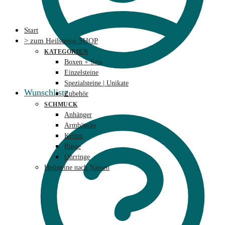
Start
> zum Heilsteine SHOP
KATEGORIEN
Boxen + Sets
Einzelsteine
Spezialsteine | Unikate
Wunschliste
Zubehör
SCHMUCK
Anhänger
Armbänder
Ketten
Ringe
Ohrringe
Heilsteine nach Namen