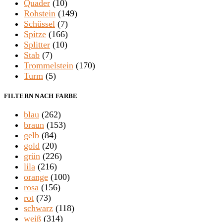
Quader
(10)
Rohstein
(149)
Schüssel
(7)
Spitze
(166)
Splitter
(10)
Stab
(7)
Trommelstein
(170)
Turm
(5)
FILTERN NACH FARBE
blau
(262)
braun
(153)
gelb
(84)
gold
(20)
grün
(226)
lila
(216)
orange
(100)
rosa
(156)
rot
(73)
schwarz
(118)
weiß
(314)