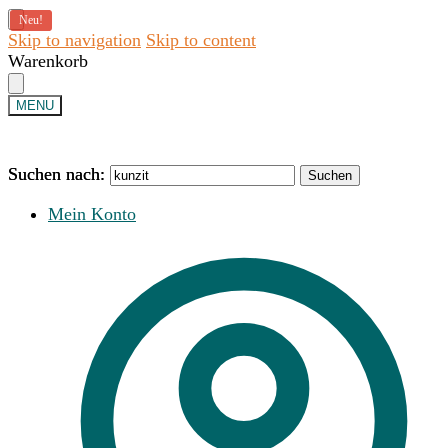
Neu!
Skip to navigation
Skip to content
Warenkorb
MENU
Suchen nach:
Suchen nach:
Suchen
Suchen
Mein Konto