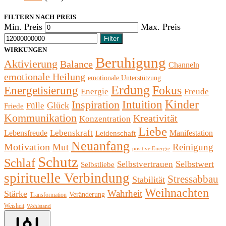
FILTERN NACH PREIS
Min. Preis
Max. Preis
Filter
WIRKUNGEN
Beruhigung
Aktivierung
Balance
Channeln
emotionale Heilung
emotionale Unterstützung
Erdung
Fokus
Energetisierung
Energie
Freude
Kinder
Intuition
Inspiration
Glück
Fülle
Friede
Kommunikation
Kreativität
Konzentration
Liebe
Lebenskraft
Lebensfreude
Manifestation
Leidenschaft
Neuanfang
Motivation
Mut
Reinigung
positive Energie
Schutz
Schlaf
Selbstwert
Selbstvertrauen
Selbstliebe
spirituelle Verbindung
Stressabbau
Stabilität
Weihnachten
Wahrheit
Stärke
Veränderung
Transformation
Weisheit
Wohlstand