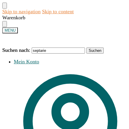
Skip to navigation
Skip to content
Warenkorb
MENU
Suchen nach:
Suchen nach:
Suchen
Suchen
Mein Konto