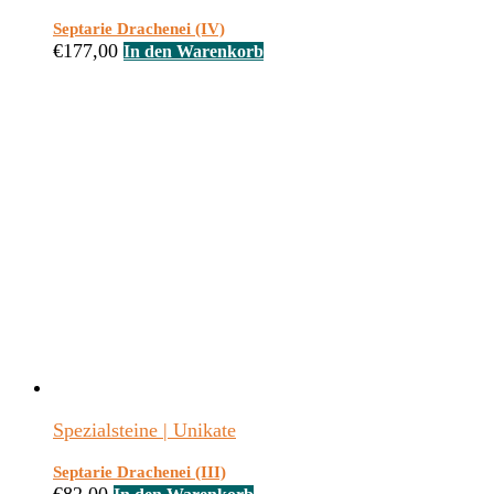
Septarie Drachenei (IV)
€
177,00
In den Warenkorb
Spezialsteine | Unikate
Septarie Drachenei (III)