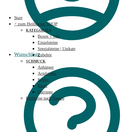
Start
> zum Heilsteine SHOP
KATEGORIEN
Boxen + Sets
Einzelsteine
Spezialsteine | Unikate
Wunschliste
Zubehör
SCHMUCK
Anhänger
Armbänder
Ketten
Ringe
Ohrringe
Heilsteine nach Namen