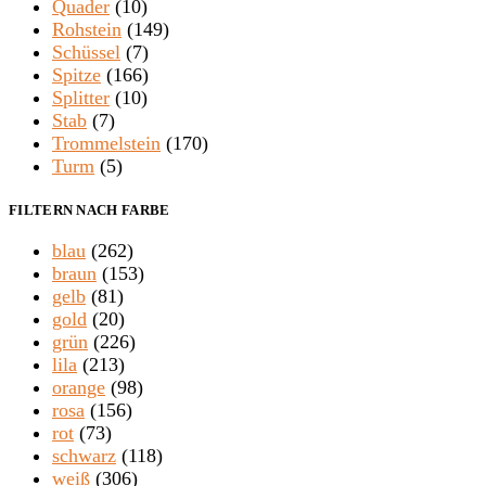
Quader
(10)
Rohstein
(149)
Schüssel
(7)
Spitze
(166)
Splitter
(10)
Stab
(7)
Trommelstein
(170)
Turm
(5)
FILTERN NACH FARBE
blau
(262)
braun
(153)
gelb
(81)
gold
(20)
grün
(226)
lila
(213)
orange
(98)
rosa
(156)
rot
(73)
schwarz
(118)
weiß
(306)