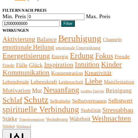
FILTERN NACH PREIS
Min. Preis
Max. Preis
Filter
WIRKUNGEN
Beruhigung
Aktivierung
Balance
Channeln
emotionale Heilung
emotionale Unterstützung
Erdung
Fokus
Energetisierung
Energie
Freude
Kinder
Inspiration
Intuition
Fülle
Glück
Friede
Kommunikation
Kreativität
Konzentration
Liebe
Lebenskraft
Manifestation
Lebensfreude
Leidenschaft
Neuanfang
Motivation
Reinigung
Mut
positive Energie
Schutz
Schlaf
Selbstwert
Selbstvertrauen
Selbstliebe
spirituelle Verbindung
Stressabbau
Stabilität
Weihnachten
Stärke
Wahrheit
Veränderung
Transformation
Weisheit
Wohlstand