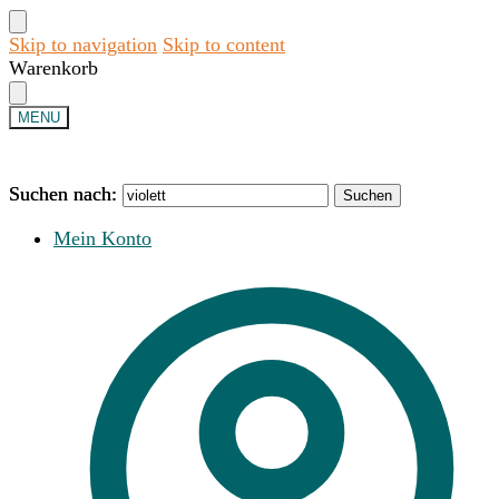
Skip to navigation
Skip to content
Warenkorb
MENU
Suchen nach:
Suchen nach:
Suchen
Suchen
Mein Konto