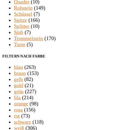
Quader
(10)
Rohstein
(149)
Schüssel
(7)
Spitze
(166)
Splitter
(10)
Stab
(7)
Trommelstein
(170)
Turm
(5)
FILTERN NACH FARBE
blau
(263)
braun
(153)
gelb
(82)
gold
(21)
grün
(227)
lila
(214)
orange
(98)
rosa
(156)
rot
(73)
schwarz
(118)
weiß
(306)