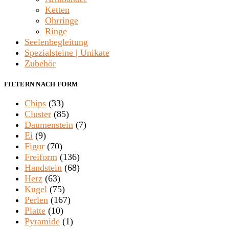
Ketten
Ohrringe
Ringe
Seelenbegleitung
Spezialsteine | Unikate
Zubehör
FILTERN NACH FORM
Chips
(33)
Cluster
(85)
Daumenstein
(7)
Ei
(9)
Figur
(70)
Freiform
(136)
Handstein
(68)
Herz
(63)
Kugel
(75)
Perlen
(167)
Platte
(10)
Pyramide
(1)