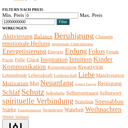
FILTERN NACH PREIS
Min. Preis
Max. Preis
Filter
WIRKUNGEN
Beruhigung
Aktivierung
Balance
Channeln
emotionale Heilung
emotionale Unterstützung
Erdung
Fokus
Energetisierung
Energie
Freude
Kinder
Intuition
Inspiration
Glück
Fülle
Friede
Kommunikation
Kreativität
Konzentration
Liebe
Lebenskraft
Manifestation
Lebensfreude
Leidenschaft
Neuanfang
Motivation
Reinigung
Mut
positive Energie
Schutz
Schlaf
Selbstvertrauen
Selbstwert
Selbstliebe
spirituelle Verbindung
Stressabbau
Stabilität
Weihnachten
Wahrheit
Stärke
Veränderung
Transformation
Weisheit
Wohlstand