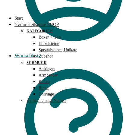
Start
> zum Heilsteine SHOP
KATEGORIEN
Boxen + Sets
Einzelsteine
Spezialsteine | Unikate
Wunschliste
Zubehör
SCHMUCK
Anhänger
Armbänder
Ketten
Ringe
Ohrringe
Heilsteine nach Namen