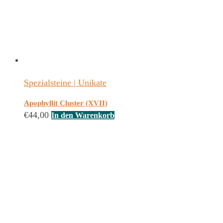
Spezialsteine | Unikate
Apophyllit Cluster (XVII)
€
44,00
In den Warenkorb