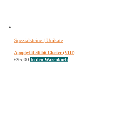
Spezialsteine | Unikate
Apophyllit Stilbit Cluster (VIII)
€
95,00
In den Warenkorb