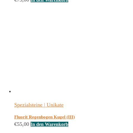
Spezialsteine | Unikate
Fluorit Regenbogen Kugel (III)
€
55,00
In den Warenkorb