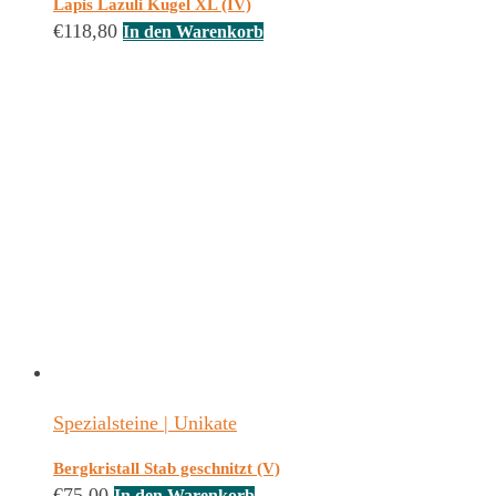
Lapis Lazuli Kugel XL (IV)
€
118,80
In den Warenkorb
Spezialsteine | Unikate
Bergkristall Stab geschnitzt (V)
€
75,00
In den Warenkorb