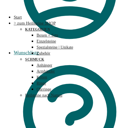
Start
> zum Heilsteine SHOP
KATEGORIEN
Boxen + Sets
Einzelsteine
Spezialsteine | Unikate
Wunschliste
Zubehör
SCHMUCK
Anhänger
Armbänder
Ketten
Ringe
Ohrringe
Heilsteine nach Namen