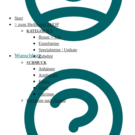
Start
> zum Heilsteine SHOP
KATEGORIEN
Boxen + Sets
Einzelsteine
Spezialsteine | Unikate
Wunschliste
Zubehör
SCHMUCK
Anhänger
Armbänder
Ketten
Ringe
Ohrringe
Heilsteine nach Namen