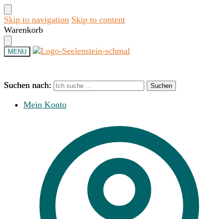
Skip to navigation
Skip to content
Warenkorb
MENU
Suchen nach:
Suchen nach:
Suchen
Suchen
Mein Konto