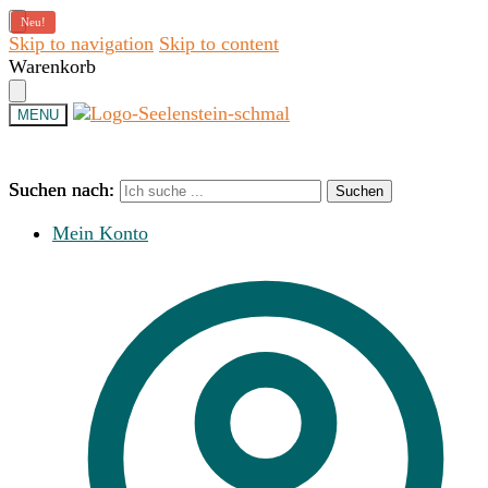
Neu!
Skip to navigation
Skip to content
Warenkorb
MENU
Suchen nach:
Suchen nach:
Suchen
Suchen
Mein Konto