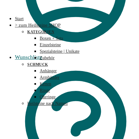
Start
> zum Heilsteine SHOP
KATEGORIEN
Boxen + Sets
Einzelsteine
Spezialsteine | Unikate
Wunschliste
Zubehör
SCHMUCK
Anhänger
Armbänder
Ketten
Ringe
Ohrringe
Heilsteine nach Namen