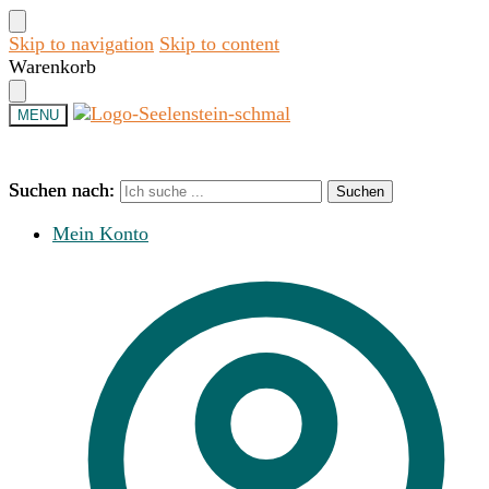
Skip to navigation
Skip to content
Warenkorb
MENU
Suchen nach:
Suchen nach:
Suchen
Suchen
Mein Konto