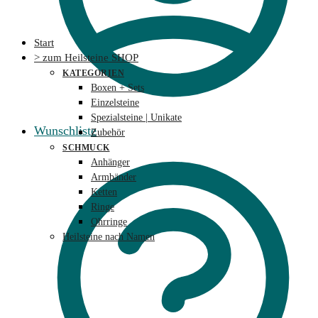
Start
> zum Heilsteine SHOP
KATEGORIEN
Boxen + Sets
Einzelsteine
Spezialsteine | Unikate
Wunschliste
Zubehör
SCHMUCK
Anhänger
Armbänder
Ketten
Ringe
Ohrringe
Heilsteine nach Namen