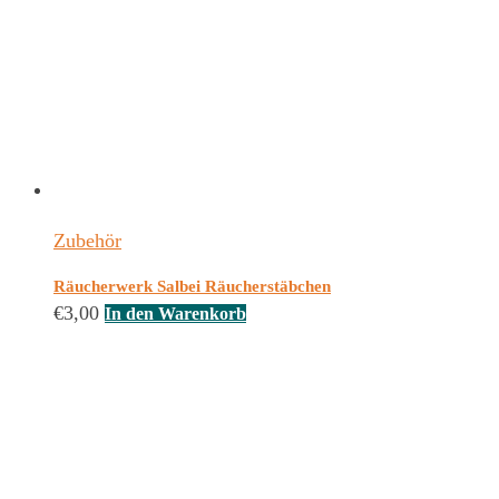
Zubehör
Räucherwerk Salbei Räucherstäbchen
€
3,00
In den Warenkorb