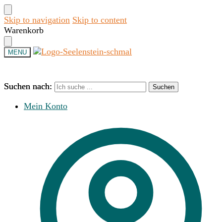
Skip to navigation
Skip to content
Warenkorb
MENU
Suchen nach:
Suchen nach:
Suchen
Suchen
Mein Konto