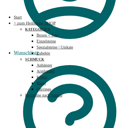
Start
> zum Heilsteine SHOP
KATEGORIEN
Boxen + Sets
Einzelsteine
Spezialsteine | Unikate
Wunschliste
Zubehör
SCHMUCK
Anhänger
Armbänder
Ketten
Ringe
Ohrringe
Heilsteine nach Namen