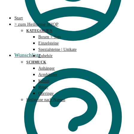
Start
> zum Heilsteine SHOP
KATEGORIEN
Boxen + Sets
Einzelsteine
Spezialsteine | Unikate
Wunschliste
Zubehör
SCHMUCK
Anhänger
Armbänder
Ketten
Ringe
Ohrringe
Heilsteine nach Namen