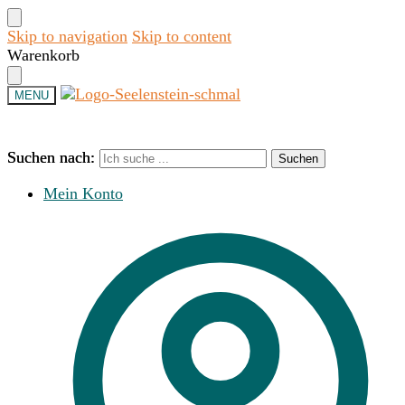
Skip to navigation
Skip to content
Warenkorb
MENU
Suchen nach:
Suchen nach:
Suchen
Suchen
Mein Konto