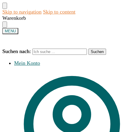
Skip to navigation
Skip to content
Warenkorb
MENU
Suchen nach:
Suchen nach:
Suchen
Suchen
Mein Konto