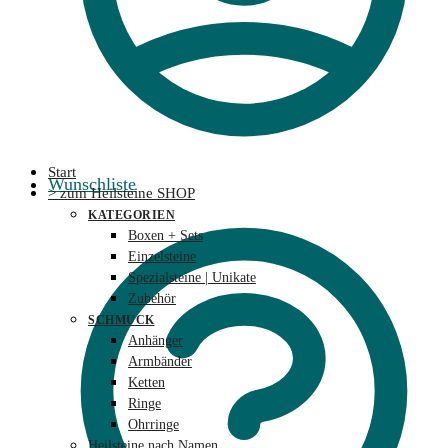
Start
Wunschliste
> zum Heilsteine SHOP
KATEGORIEN
Boxen + Sets
Einzelsteine
Spezialsteine | Unikate
Zubehör
SCHMUCK
Anhänger
Armbänder
Ketten
Ringe
Ohrringe
Heilsteine nach Namen