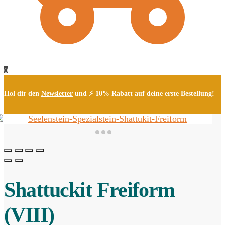
0
Hol dir den
Newsletter
und ⚡ 10% Rabatt auf deine erste Bestellung!
Shattuckit Freiform
(VIII)