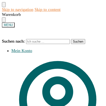
Skip to navigation
Skip to content
Warenkorb
MENU
Suchen nach:
Suchen nach:
Suchen
Suchen
Mein Konto