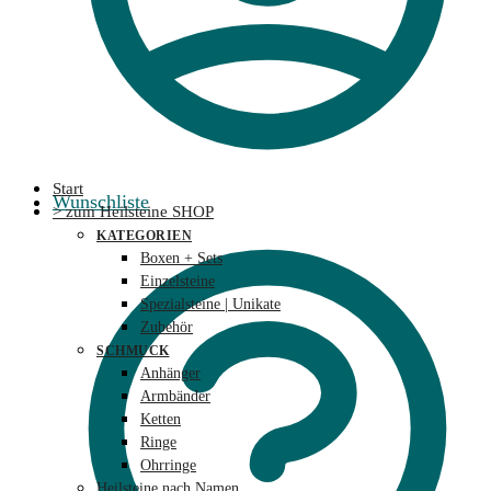
Start
Wunschliste
> zum Heilsteine SHOP
KATEGORIEN
Boxen + Sets
Einzelsteine
Spezialsteine | Unikate
Zubehör
SCHMUCK
Anhänger
Armbänder
Ketten
Ringe
Ohrringe
Heilsteine nach Namen