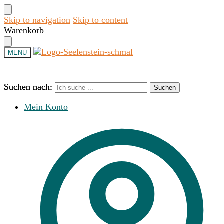
Skip to navigation
Skip to content
Warenkorb
MENU
Suchen nach:
Suchen nach:
Suchen
Suchen
Mein Konto