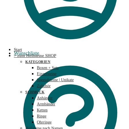
Start
Wunschliste
> zum Heilsteine SHOP
KATEGORIEN
Boxen + Sets
Einzelsteine
Spezialsteine | Unikate
Zubehör
SCHMUCK
Anhänger
Armbänder
Ketten
Ringe
Ohrringe
Heilsteine nach Namen