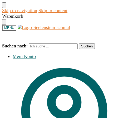
Skip to navigation
Skip to content
Warenkorb
MENU
Suchen nach:
Suchen nach:
Suchen
Suchen
Mein Konto