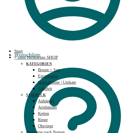
Start
Wunschliste
> zum Heilsteine SHOP
KATEGORIEN
Boxen + Sets
Einzelsteine
Spezialsteine | Unikate
Zubehör
SCHMUCK
Anhänger
Armbänder
Ketten
Ringe
Ohrringe
Heilsteine nach Namen