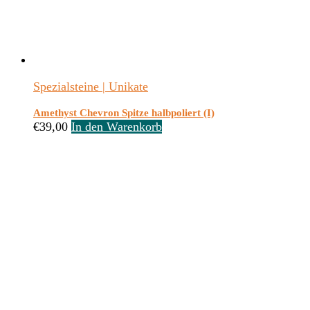
Spezialsteine | Unikate
Amethyst Chevron Spitze halbpoliert (I)
€
39,00
In den Warenkorb