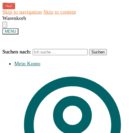
Neu!
Skip to navigation
Skip to content
Warenkorb
MENU
Suchen nach:
Suchen nach:
Suchen
Suchen
Mein Konto