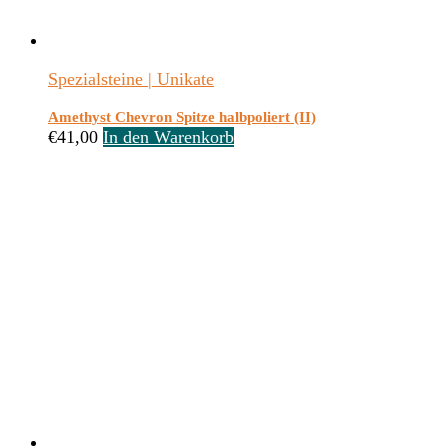
Spezialsteine | Unikate
Amethyst Chevron Spitze halbpoliert (II)
€
41,00
In den Warenkorb