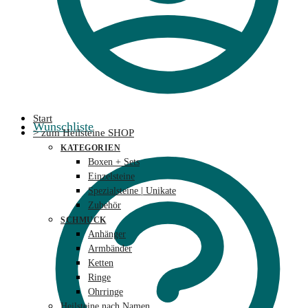
Start
Wunschliste
> zum Heilsteine SHOP
KATEGORIEN
Boxen + Sets
Einzelsteine
Spezialsteine | Unikate
Zubehör
SCHMUCK
Anhänger
Armbänder
Ketten
Ringe
Ohrringe
Heilsteine nach Namen