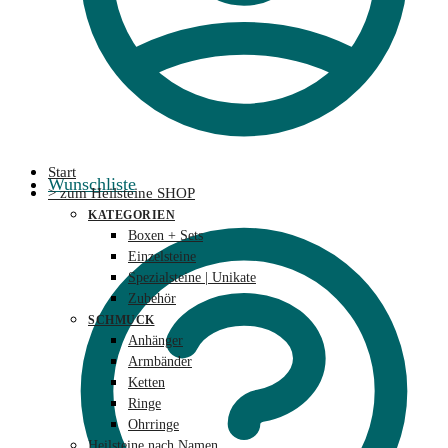
Start
Wunschliste
> zum Heilsteine SHOP
KATEGORIEN
Boxen + Sets
Einzelsteine
Spezialsteine | Unikate
Zubehör
SCHMUCK
Anhänger
Armbänder
Ketten
Ringe
Ohrringe
Heilsteine nach Namen