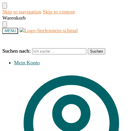
Skip to navigation
Skip to content
Warenkorb
MENU
Suchen nach:
Suchen nach:
Suchen
Suchen
Mein Konto