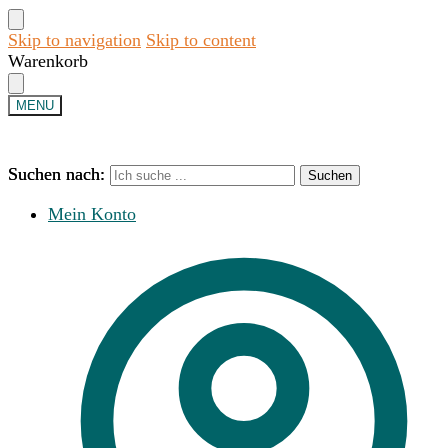
Skip to navigation
Skip to content
Warenkorb
MENU
Suchen nach:
Suchen nach:
Suchen
Suchen
Mein Konto