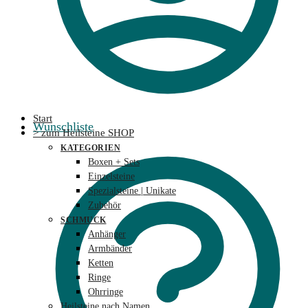
Start
Wunschliste
> zum Heilsteine SHOP
KATEGORIEN
Boxen + Sets
Einzelsteine
Spezialsteine | Unikate
Zubehör
SCHMUCK
Anhänger
Armbänder
Ketten
Ringe
Ohrringe
Heilsteine nach Namen