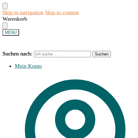
Skip to navigation
Skip to content
Warenkorb
MENU
Suchen nach:
Suchen nach:
Suchen
Suchen
Mein Konto