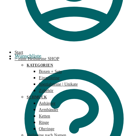
Start
Wunschliste
> zum Heilsteine SHOP
KATEGORIEN
Boxen + Sets
Einzelsteine
Spezialsteine | Unikate
Zubehör
SCHMUCK
Anhänger
Armbänder
Ketten
Ringe
Ohrringe
Heilsteine nach Namen