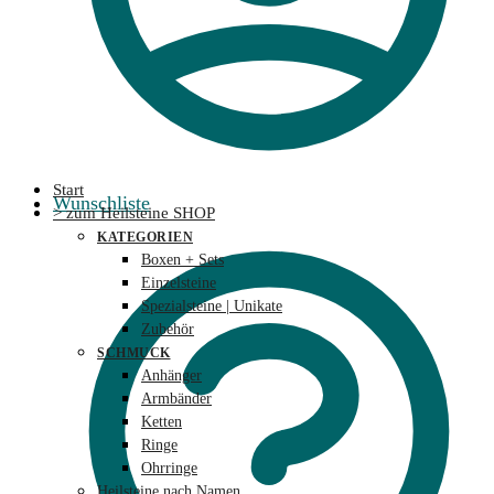
Start
Wunschliste
> zum Heilsteine SHOP
KATEGORIEN
Boxen + Sets
Einzelsteine
Spezialsteine | Unikate
Zubehör
SCHMUCK
Anhänger
Armbänder
Ketten
Ringe
Ohrringe
Heilsteine nach Namen