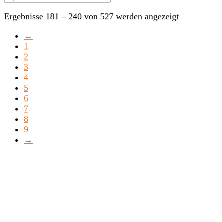
Ergebnisse 181 – 240 von 527 werden angezeigt
←
1
2
3
4
5
6
7
8
9
→