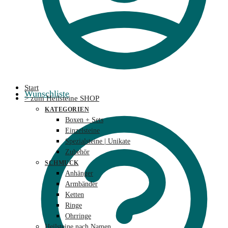
Start
Wunschliste
> zum Heilsteine SHOP
KATEGORIEN
Boxen + Sets
Einzelsteine
Spezialsteine | Unikate
Zubehör
SCHMUCK
Anhänger
Armbänder
Ketten
Ringe
Ohrringe
Heilsteine nach Namen