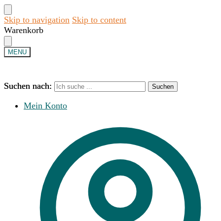
Skip to navigation
Skip to content
Warenkorb
MENU
Suchen nach:
Suchen nach:
Suchen
Suchen
Mein Konto