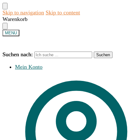
Skip to navigation
Skip to content
Warenkorb
MENU
Suchen nach:
Suchen nach:
Suchen
Suchen
Mein Konto