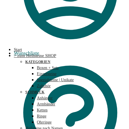
Start
Wunschliste
> zum Heilsteine SHOP
KATEGORIEN
Boxen + Sets
Einzelsteine
Spezialsteine | Unikate
Zubehör
SCHMUCK
Anhänger
Armbänder
Ketten
Ringe
Ohrringe
Heilsteine nach Namen