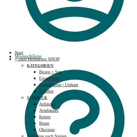
Start
Wunschliste
> zum Heilsteine SHOP
KATEGORIEN
Boxen + Sets
Einzelsteine
Spezialsteine | Unikate
Zubehör
SCHMUCK
Anhänger
Armbänder
Ketten
Ringe
Ohrringe
Heilsteine nach Namen