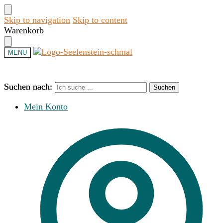
Skip to navigation
Skip to content
Warenkorb
MENU
Suchen nach:
Suchen nach:
Suchen
Suchen
Mein Konto