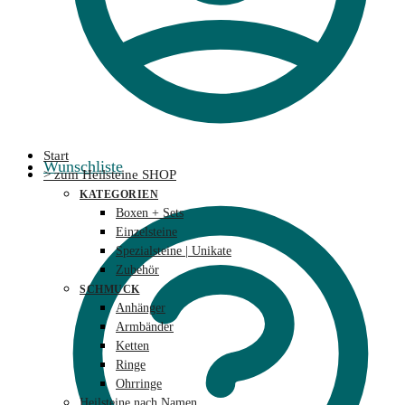
Start
Wunschliste
> zum Heilsteine SHOP
KATEGORIEN
Boxen + Sets
Einzelsteine
Spezialsteine | Unikate
Zubehör
SCHMUCK
Anhänger
Armbänder
Ketten
Ringe
Ohrringe
Heilsteine nach Namen