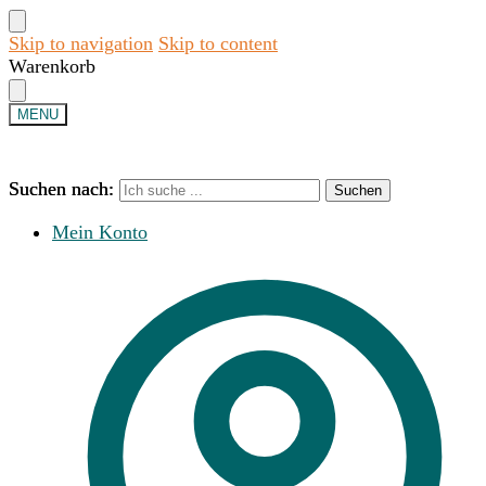
Skip to navigation
Skip to content
Warenkorb
MENU
Suchen nach:
Suchen nach:
Suchen
Suchen
Mein Konto