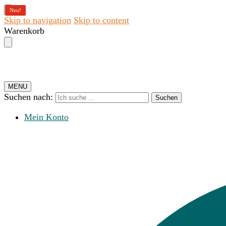
Neu!
Neu!
Neu!
Neu!
Skip to navigation
Skip to content
Warenkorb
MENU
Suchen nach:
Suchen
Mein Konto