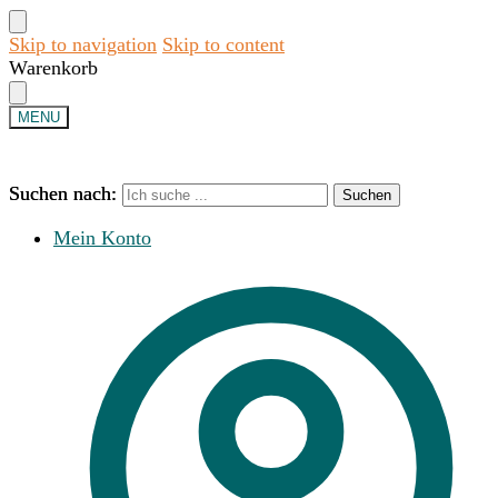
Skip to navigation
Skip to content
Warenkorb
MENU
Suchen nach:
Suchen nach:
Suchen
Suchen
Mein Konto