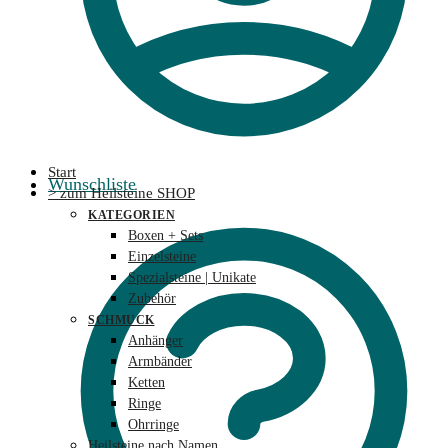
Start
Wunschliste
> zum Heilsteine SHOP
KATEGORIEN
Boxen + Sets
Einzelsteine
Spezialsteine | Unikate
Zubehör
SCHMUCK
Anhänger
Armbänder
Ketten
Ringe
Ohrringe
Heilsteine nach Namen