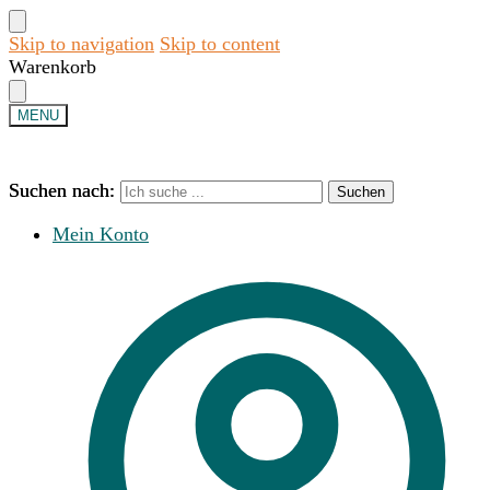
Skip to navigation
Skip to content
Warenkorb
MENU
Suchen nach:
Suchen nach:
Suchen
Suchen
Mein Konto