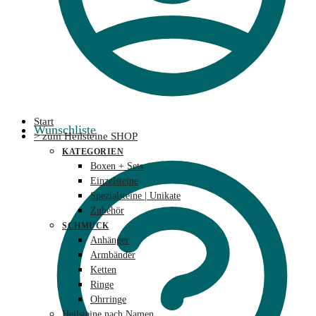
Start
Wunschliste
> zum Heilsteine SHOP
KATEGORIEN
Boxen + Sets
Einzelsteine
Spezialsteine | Unikate
Zubehör
SCHMUCK
Anhänger
Armbänder
Ketten
Ringe
Ohrringe
Heilsteine nach Namen