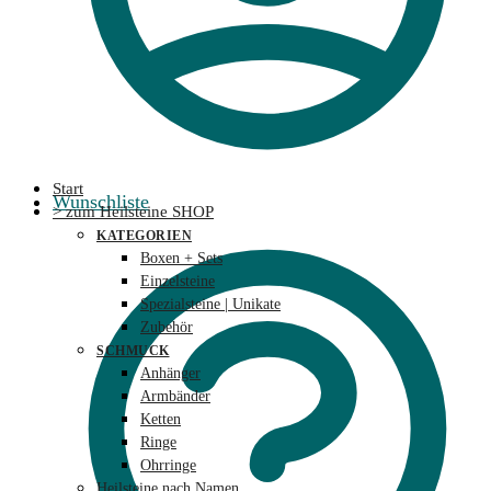
Start
Wunschliste
> zum Heilsteine SHOP
KATEGORIEN
Boxen + Sets
Einzelsteine
Spezialsteine | Unikate
Zubehör
SCHMUCK
Anhänger
Armbänder
Ketten
Ringe
Ohrringe
Heilsteine nach Namen