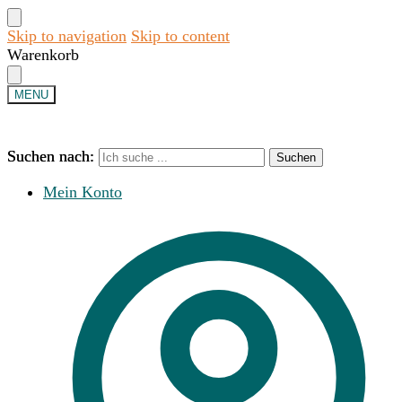
Skip to navigation
Skip to content
Warenkorb
MENU
Suchen nach:
Suchen nach:
Suchen
Suchen
Mein Konto