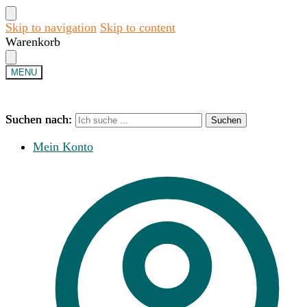
Skip to navigation
Skip to content
Warenkorb
MENU
Suchen nach:
Suchen nach:
Suchen
Suchen
Mein Konto