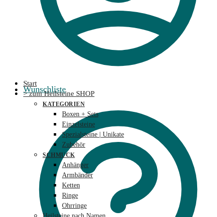
Start
Wunschliste
> zum Heilsteine SHOP
KATEGORIEN
Boxen + Sets
Einzelsteine
Spezialsteine | Unikate
Zubehör
SCHMUCK
Anhänger
Armbänder
Ketten
Ringe
Ohrringe
Heilsteine nach Namen