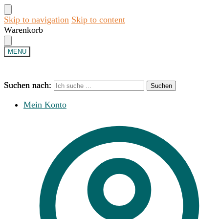
Skip to navigation
Skip to content
Warenkorb
MENU
Suchen nach:
Suchen nach:
Suchen
Suchen
Mein Konto