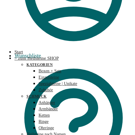
Start
Wunschliste
> zum Heilsteine SHOP
KATEGORIEN
Boxen + Sets
Einzelsteine
Spezialsteine | Unikate
Zubehör
SCHMUCK
Anhänger
Armbänder
Ketten
Ringe
Ohrringe
Heilsteine nach Namen