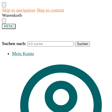
Skip to navigation
Skip to content
Warenkorb
MENU
Suchen nach:
Suchen nach:
Suchen
Suchen
Mein Konto