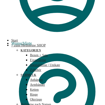
Start
Wunschliste
> zum Heilsteine SHOP
KATEGORIEN
Boxen + Sets
Einzelsteine
Spezialsteine | Unikate
Zubehör
SCHMUCK
Anhänger
Armbänder
Ketten
Ringe
Ohrringe
Heilsteine nach Namen