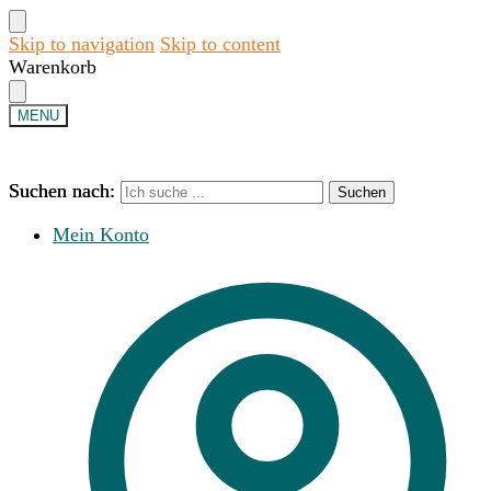
Skip to navigation
Skip to content
Warenkorb
MENU
Suchen nach:
Suchen nach:
Suchen
Suchen
Mein Konto