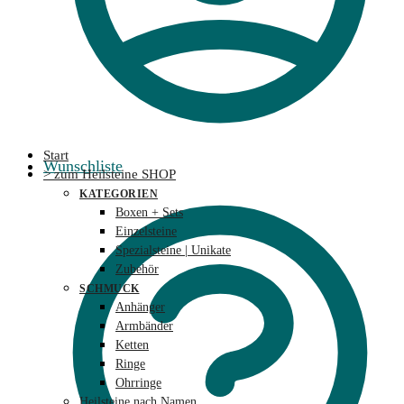
Start
Wunschliste
> zum Heilsteine SHOP
KATEGORIEN
Boxen + Sets
Einzelsteine
Spezialsteine | Unikate
Zubehör
SCHMUCK
Anhänger
Armbänder
Ketten
Ringe
Ohrringe
Heilsteine nach Namen