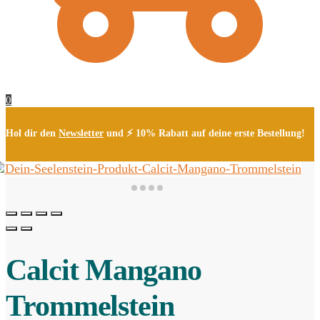
0
Hol dir den
Newsletter
und ⚡ 10% Rabatt auf deine erste Bestellung!
Calcit Mangano
Trommelstein