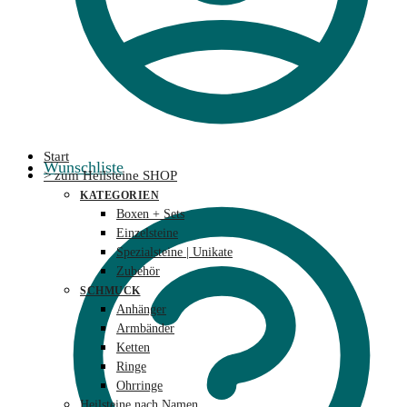
Start
Wunschliste
> zum Heilsteine SHOP
KATEGORIEN
Boxen + Sets
Einzelsteine
Spezialsteine | Unikate
Zubehör
SCHMUCK
Anhänger
Armbänder
Ketten
Ringe
Ohrringe
Heilsteine nach Namen