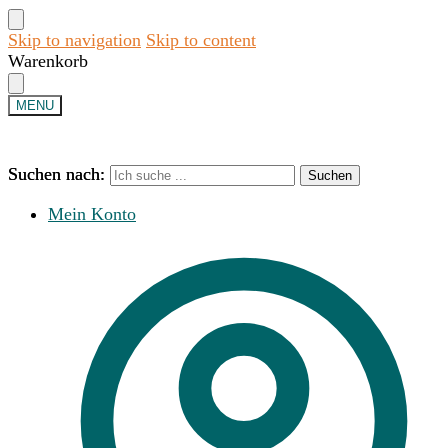
Skip to navigation
Skip to content
Warenkorb
MENU
Suchen nach:
Suchen nach:
Suchen
Suchen
Mein Konto