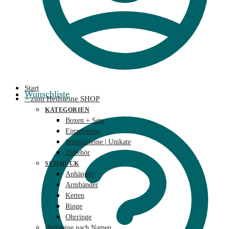
Start
Wunschliste
> zum Heilsteine SHOP
KATEGORIEN
Boxen + Sets
Einzelsteine
Spezialsteine | Unikate
Zubehör
SCHMUCK
Anhänger
Armbänder
Ketten
Ringe
Ohrringe
Heilsteine nach Namen