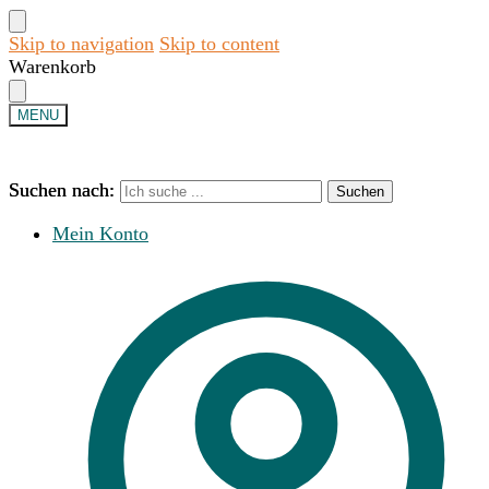
Skip to navigation
Skip to content
Warenkorb
MENU
Suchen nach:
Suchen nach:
Suchen
Suchen
Mein Konto