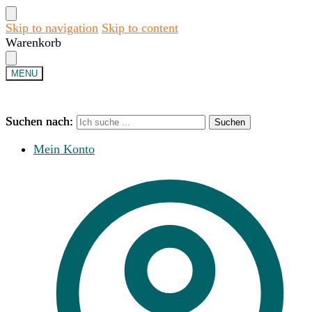
Skip to navigation
Skip to content
Warenkorb
MENU
Suchen nach:
Suchen nach:
Suchen
Suchen
Mein Konto