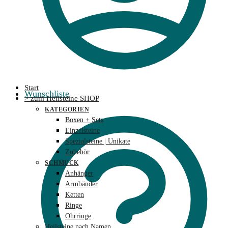
Start
Wunschliste
> zum Heilsteine SHOP
KATEGORIEN
Boxen + Sets
Einzelsteine
Spezialsteine | Unikate
Zubehör
SCHMUCK
Anhänger
Armbänder
Ketten
Ringe
Ohrringe
Heilsteine nach Namen