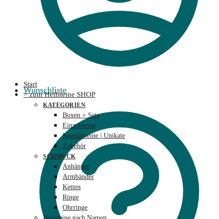
Start
Wunschliste
> zum Heilsteine SHOP
KATEGORIEN
Boxen + Sets
Einzelsteine
Spezialsteine | Unikate
Zubehör
SCHMUCK
Anhänger
Armbänder
Ketten
Ringe
Ohrringe
Heilsteine nach Namen