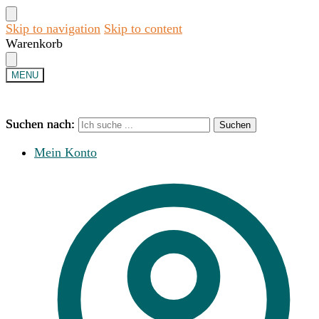
Skip to navigation
Skip to content
Warenkorb
MENU
Suchen nach:
Suchen nach:
Suchen
Suchen
Mein Konto