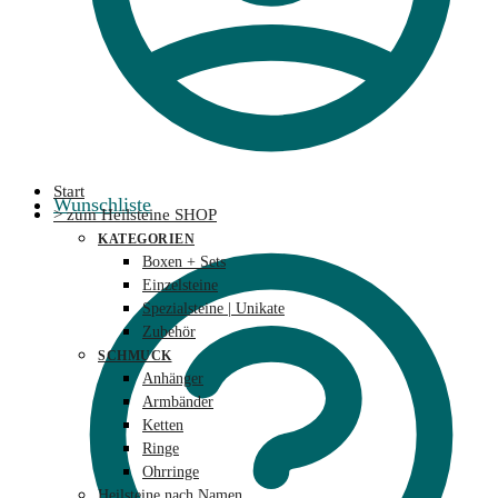
Start
Wunschliste
> zum Heilsteine SHOP
KATEGORIEN
Boxen + Sets
Einzelsteine
Spezialsteine | Unikate
Zubehör
SCHMUCK
Anhänger
Armbänder
Ketten
Ringe
Ohrringe
Heilsteine nach Namen