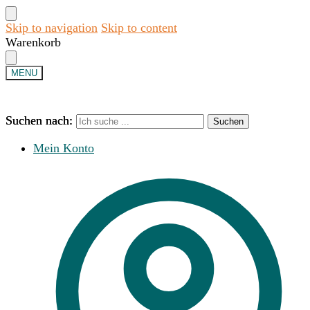
Skip to navigation
Skip to content
Warenkorb
MENU
Suchen nach:
Suchen nach:
Suchen
Suchen
Mein Konto