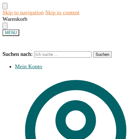
Skip to navigation
Skip to content
Warenkorb
MENU
Suchen nach:
Suchen nach:
Suchen
Suchen
Mein Konto