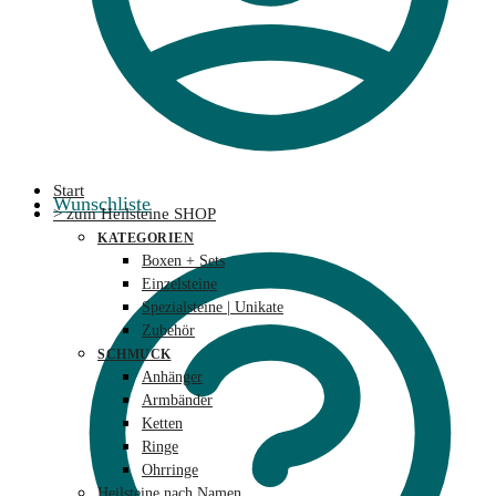
Start
Wunschliste
> zum Heilsteine SHOP
KATEGORIEN
Boxen + Sets
Einzelsteine
Spezialsteine | Unikate
Zubehör
SCHMUCK
Anhänger
Armbänder
Ketten
Ringe
Ohrringe
Heilsteine nach Namen