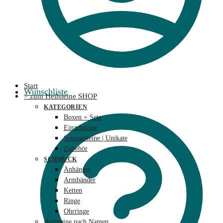
Start
Wunschliste
> zum Heilsteine SHOP
KATEGORIEN
Boxen + Sets
Einzelsteine
Spezialsteine | Unikate
Zubehör
SCHMUCK
Anhänger
Armbänder
Ketten
Ringe
Ohrringe
Heilsteine nach Namen