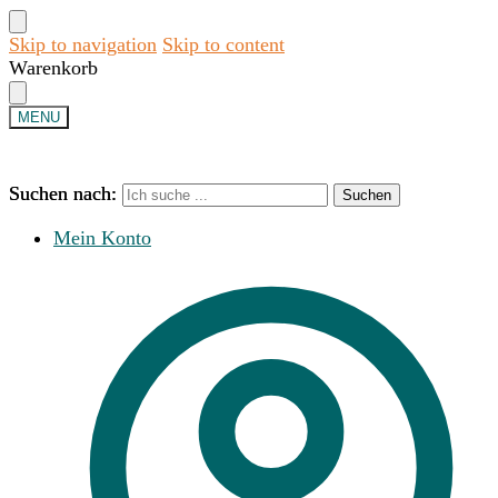
Skip to navigation
Skip to content
Warenkorb
MENU
Suchen nach:
Suchen nach:
Suchen
Suchen
Mein Konto