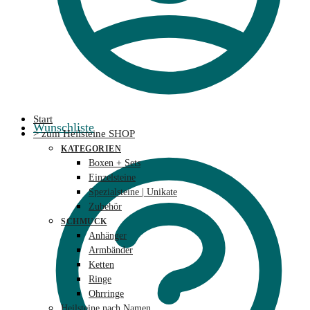
Start
Wunschliste
> zum Heilsteine SHOP
KATEGORIEN
Boxen + Sets
Einzelsteine
Spezialsteine | Unikate
Zubehör
SCHMUCK
Anhänger
Armbänder
Ketten
Ringe
Ohrringe
Heilsteine nach Namen