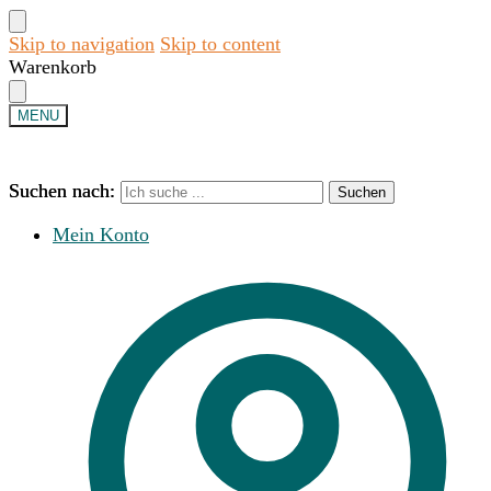
Skip to navigation
Skip to content
Warenkorb
MENU
Suchen nach:
Suchen nach:
Suchen
Suchen
Mein Konto