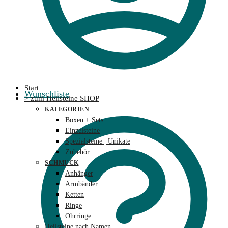
Start
Wunschliste
> zum Heilsteine SHOP
KATEGORIEN
Boxen + Sets
Einzelsteine
Spezialsteine | Unikate
Zubehör
SCHMUCK
Anhänger
Armbänder
Ketten
Ringe
Ohrringe
Heilsteine nach Namen