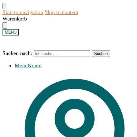
Skip to navigation
Skip to content
Warenkorb
MENU
Suchen nach:
Suchen nach:
Suchen
Suchen
Mein Konto