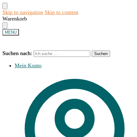
Skip to navigation
Skip to content
Warenkorb
MENU
Suchen nach:
Suchen nach:
Suchen
Suchen
Mein Konto