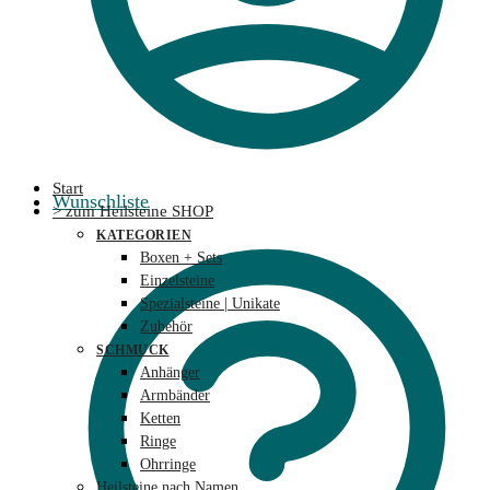
Start
Wunschliste
> zum Heilsteine SHOP
KATEGORIEN
Boxen + Sets
Einzelsteine
Spezialsteine | Unikate
Zubehör
SCHMUCK
Anhänger
Armbänder
Ketten
Ringe
Ohrringe
Heilsteine nach Namen