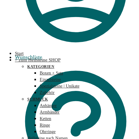
Start
Wunschliste
> zum Heilsteine SHOP
KATEGORIEN
Boxen + Sets
Einzelsteine
Spezialsteine | Unikate
Zubehör
SCHMUCK
Anhänger
Armbänder
Ketten
Ringe
Ohrringe
Heilsteine nach Namen