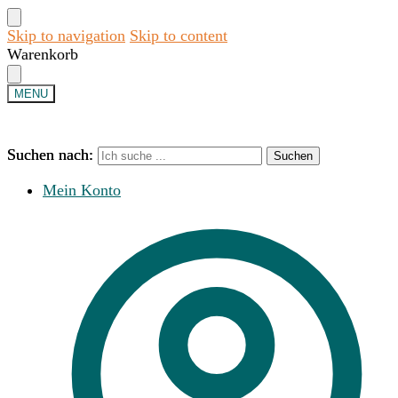
Skip to navigation
Skip to content
Warenkorb
MENU
Suchen nach:
Suchen nach:
Suchen
Suchen
Mein Konto