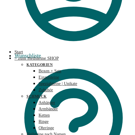
Start
Wunschliste
> zum Heilsteine SHOP
KATEGORIEN
Boxen + Sets
Einzelsteine
Spezialsteine | Unikate
Zubehör
SCHMUCK
Anhänger
Armbänder
Ketten
Ringe
Ohrringe
Heilsteine nach Namen