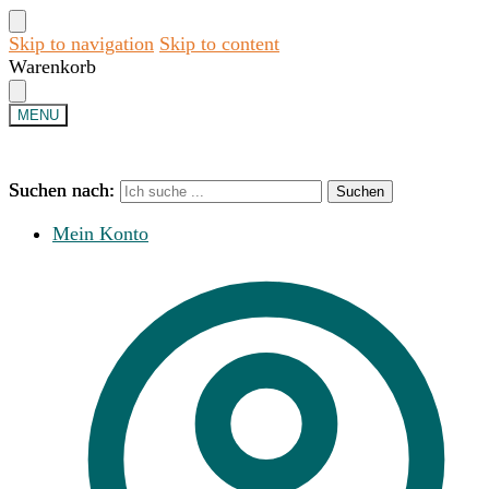
Skip to navigation
Skip to content
Warenkorb
MENU
Suchen nach:
Suchen nach:
Suchen
Suchen
Mein Konto