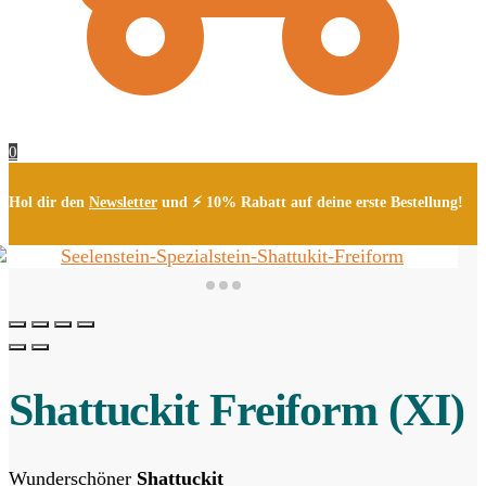
0
Hol dir den
Newsletter
und ⚡ 10% Rabatt auf deine erste Bestellung!
Shattuckit Freiform (XI)
Wunderschöner
Shattuckit