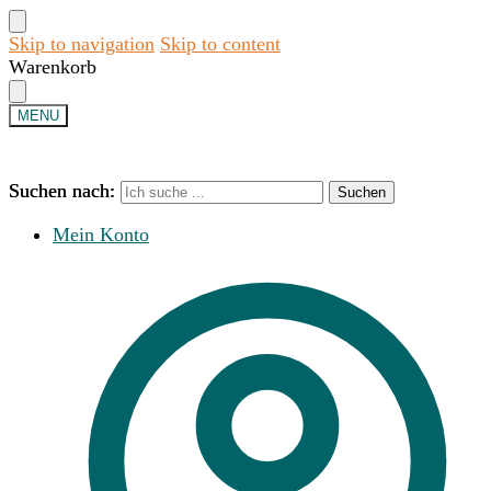
Skip to navigation
Skip to content
Warenkorb
MENU
Suchen nach:
Suchen nach:
Suchen
Suchen
Mein Konto