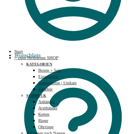
Start
Wunschliste
> zum Heilsteine SHOP
KATEGORIEN
Boxen + Sets
Einzelsteine
Spezialsteine | Unikate
Zubehör
SCHMUCK
Anhänger
Armbänder
Ketten
Ringe
Ohrringe
Heilsteine nach Namen