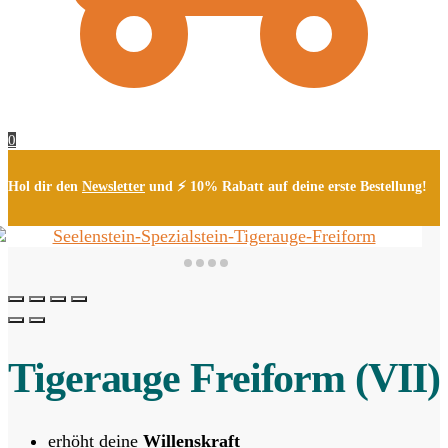
0
Hol dir den
Newsletter
und ⚡ 10% Rabatt auf deine erste Bestellung!
Tigerauge Freiform (VII)
erhöht deine
Willenskraft