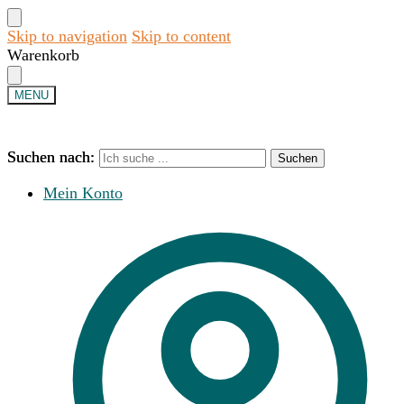
Skip to navigation
Skip to content
Warenkorb
MENU
Suchen nach:
Suchen nach:
Suchen
Suchen
Mein Konto