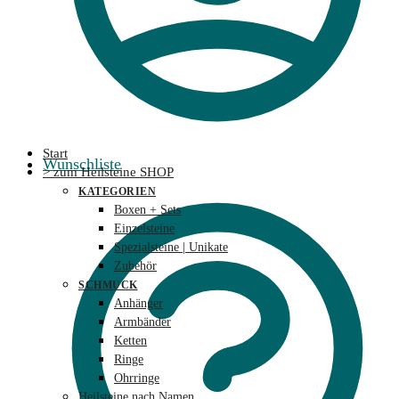
Start
Wunschliste
> zum Heilsteine SHOP
KATEGORIEN
Boxen + Sets
Einzelsteine
Spezialsteine | Unikate
Zubehör
SCHMUCK
Anhänger
Armbänder
Ketten
Ringe
Ohrringe
Heilsteine nach Namen