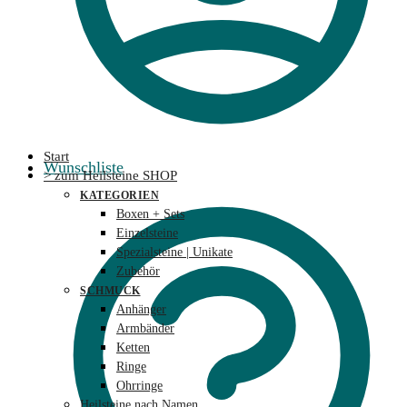
Start
Wunschliste
> zum Heilsteine SHOP
KATEGORIEN
Boxen + Sets
Einzelsteine
Spezialsteine | Unikate
Zubehör
SCHMUCK
Anhänger
Armbänder
Ketten
Ringe
Ohrringe
Heilsteine nach Namen