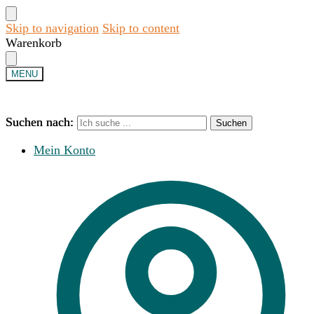
Skip to navigation
Skip to content
Warenkorb
MENU
Suchen nach:
Suchen nach:
Suchen
Suchen
Mein Konto