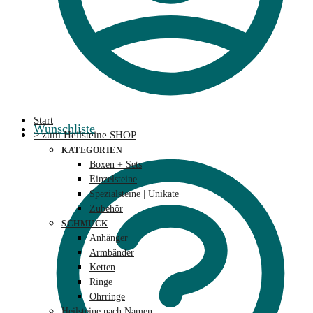
Start
Wunschliste
> zum Heilsteine SHOP
KATEGORIEN
Boxen + Sets
Einzelsteine
Spezialsteine | Unikate
Zubehör
SCHMUCK
Anhänger
Armbänder
Ketten
Ringe
Ohrringe
Heilsteine nach Namen