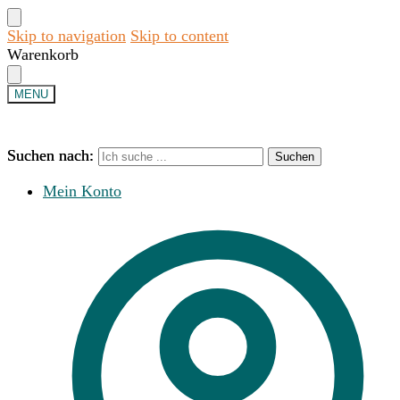
Skip to navigation
Skip to content
Warenkorb
MENU
Suchen nach:
Suchen nach:
Suchen
Suchen
Mein Konto