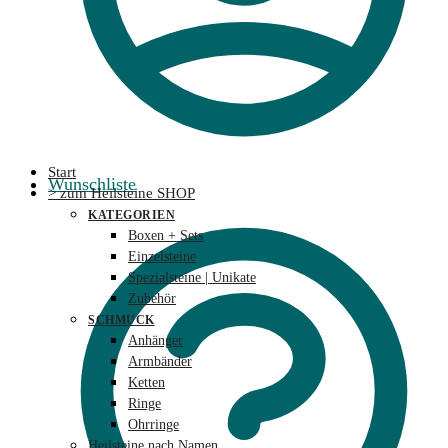
Start
Wunschliste
> zum Heilsteine SHOP
KATEGORIEN
Boxen + Sets
Einzelsteine
Spezialsteine | Unikate
Zubehör
SCHMUCK
Anhänger
Armbänder
Ketten
Ringe
Ohrringe
Heilsteine nach Namen