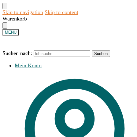
Skip to navigation
Skip to content
Warenkorb
MENU
Suchen nach:
Suchen nach:
Suchen
Suchen
Mein Konto