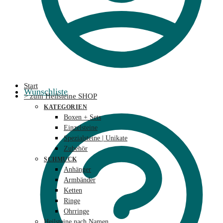
Start
Wunschliste
> zum Heilsteine SHOP
KATEGORIEN
Boxen + Sets
Einzelsteine
Spezialsteine | Unikate
Zubehör
SCHMUCK
Anhänger
Armbänder
Ketten
Ringe
Ohrringe
Heilsteine nach Namen