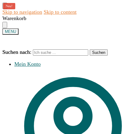
Neu!
Skip to navigation
Skip to content
Warenkorb
MENU
Suchen nach:
Suchen nach:
Suchen
Suchen
Mein Konto